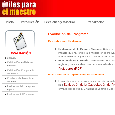
Inicio
Introducción
Lecciones y Material
Preparación
Evaluación del Programa
Materiales para Evaluación
Evaluación de la Misión - Alumnos:
Usted debe
impacto que ha tenido la e-mission en la motiva
futuras mejoras al programa. Usted puede desc
Sinopsis
Evaluación de la Misión - Profesores:
Para ser
Calificación: Análisis de
registro y para ayudarnos en el desarrollo de 
Eventos
Profeosres (PDF)
Calificación: Comparación
de Eventos
Evaluación de la Capacitación de Profesores
Cuaderno de Anotaciones
Los profesores deberían completar este formula
del ERE
Evaluación de la Capacitación de Pr
link:
Evaluación del Trabajo en
enviarlo por correo al Challenger Learning Cente
Equipo
Evaluación del Programa