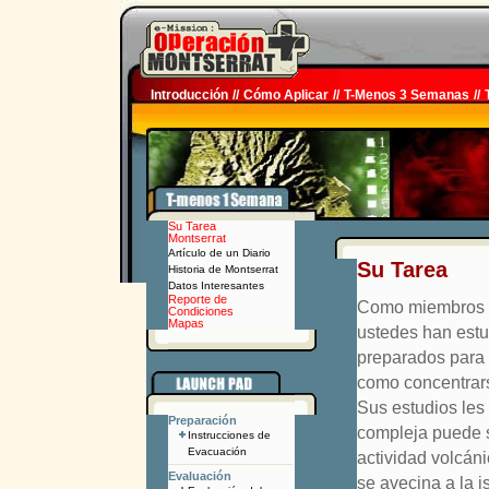
Introducción
//
Cómo Aplicar
//
T-Menos 3 Semanas
//
Su Tarea
Montserrat
Artículo de un Diario
Su Tarea
Historia de Montserrat
Datos Interesantes
Reporte de
Como miembros d
Condiciones
Mapas
ustedes han estu
preparados para 
como concentrarse
Sus estudios les
Preparación
compleja puede se
Instrucciones de
Evacuación
actividad volcáni
Evaluación
se avecina a la i