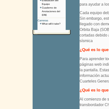
Evaluación del
para ayudar a los
Equipo
Cuaderno de
Anotaciones del
Cada equipo debe
ERE
Sin embargo, esto
Carreras
llegado con demo
What will it take?
Orbita Baja (SOB
cortadas debido a
sísmica
¿Qué es lo que
Para aprender tod
páginas web indi
la pantalla. Est
información actu
Cuarteles Genera
¿Qué es lo que
Al comienzo de su
transbordador Cha